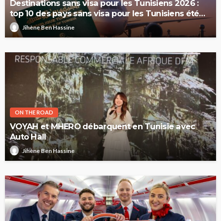
Destinations sans visa pour les Tunisiens 2026 :
top 10 des pays sans visa pour les Tunisiens été
2026
Jihène Ben Hassine
ON THE ROAD
VOYAH et MHERO débarquent en Tunisie avec
Auto Hall
Jihène Ben Hassine