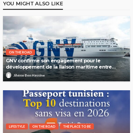
YOU MIGHT ALSO LIKE
ON THE ROAD
GNV confirme son engagement pour le
développement de la liaison maritime entre
l’Italie et la Tunisie
Jihène Ben Hassine
LIFESTYLE
ON THE ROAD
THE PLACE TO BE