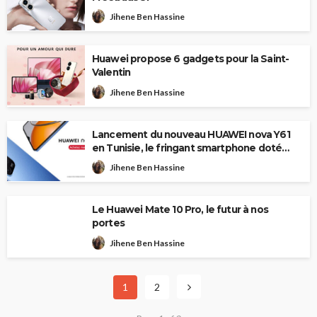
Jihene Ben Hassine
Huawei propose 6 gadgets pour la Saint-
Valentin
Jihene Ben Hassine
Lancement du nouveau HUAWEI nova Y61
en Tunisie, le fringant smartphone doté
d’une triple caméra AI 50MP
Jihene Ben Hassine
Le Huawei Mate 10 Pro, le futur à nos
portes
Jihene Ben Hassine
1
2