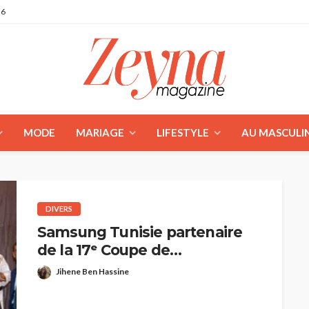
26
MODE
MARIAGE
LIFESTYLE
AU MASCULI
DIVERS
Samsung Tunisie partenaire
de la 17ᵉ Coupe de
l’Ambassadeur et de la 1ʳᵉ
Jihene Ben Hassine
Coupe de Kukkiwon