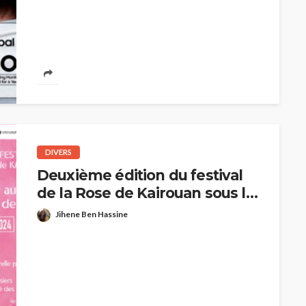
consécutive
DIVERS
Deuxième édition du festival
de la Rose de Kairouan sous le
thème : « Kairouan aux
Jihene Ben Hassine
senteurs des roses »