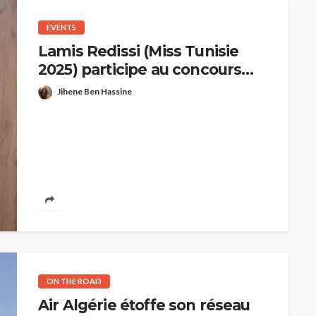
EVENTS
Lamis Redissi (Miss Tunisie
2025) participe au concours
Miss World
Jihene Ben Hassine
ON THE ROAD
Air Algérie étoffe son réseau