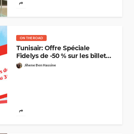
ON THE ROAD
Tunisair: Offre Spéciale
Fidelys de -50 % sur les billets
Prime !
Jihene Ben Hassine