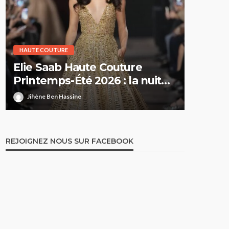
HAUTE COUTURE
HAUTE CO
Elie Saab Haute Couture
Dior H
Printemps-Été 2026 : la nuit
Printe
comme territoire de liberté
suspe
Jihène Ben Hassine
Jihène 
REJOIGNEZ NOUS SUR FACEBOOK