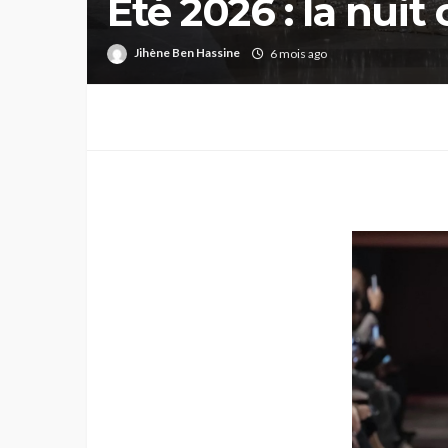
Été 2026 : la nui
liberté
Jihène Ben Hassine
6 mois ago