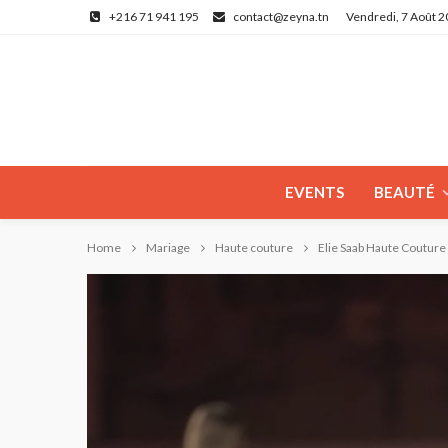
+216 71 941 195
contact@zeyna.tn
Vendredi, 7 Août 
EVENTS
BEAUTÉ
Home
Mariage
Haute couture
Elie Saab Haute Couture 