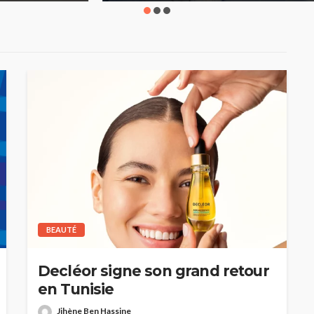
BEAUTÉ
Decléor signe son grand retour
en Tunisie
Jihène Ben Hassine