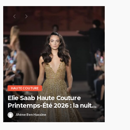
HAUTE COUTURE
HAUTE CO
Elie Saab Haute Couture
Dior H
Printemps-Été 2026 : la nuit
Printe
comme territoire de liberté
suspe
Jihène Ben Hassine
Jihène 