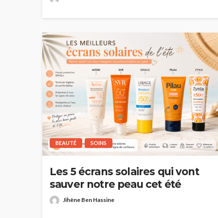
BEAUTÉ
SOINS
HAUTE COUTURE
Chanel Croisière 2025
Les 5 écrans solaires qui vont
parenthèse enchanté
sauver notre peau cet été
de Côme
Jihène Ben Hassine
Jihène Ben Hassine