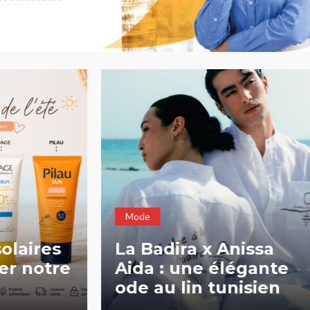
Beauté
Soins
Guerlain lance
ira x Anissa
nouvelle crèm
 une élégante
contour des y
 lin tunisien
Abeille Royale