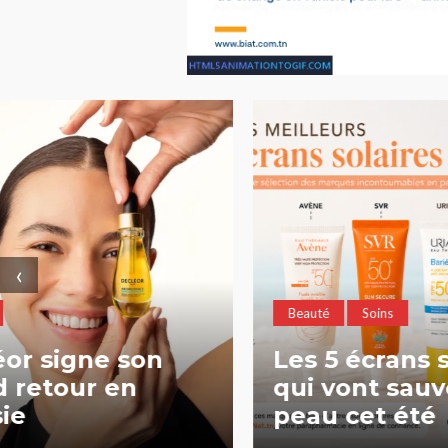
‹
Beauté
Soins
Mode
Les 5 écrans solaires
La Bad
qui vont sauver notre
Aida :
peau cet été
ode au