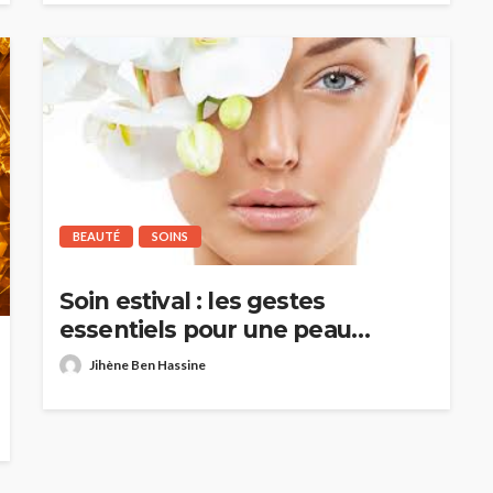
BEAUTÉ
SOINS
Soin estival : les gestes
essentiels pour une peau
lumineuse tout l’été
Jihène Ben Hassine