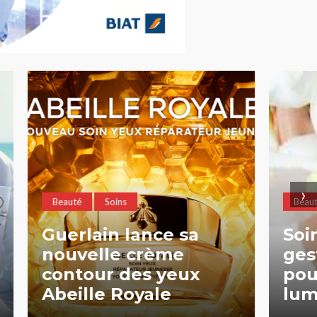
›
Beauté
Soins
 sa
Soin estival : les
e
gestes essentiels
eux
pour une peau
lumineuse tout l’été