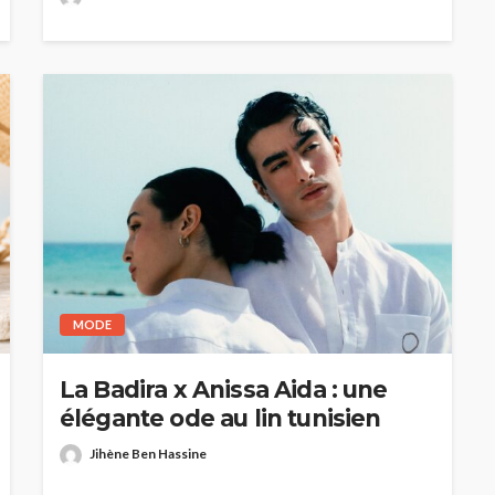
MODE
HAUTE COUTURE
/26 : Une
Dolce & Gabbana à Taormina :
La Badira x Anissa Aida : une
e au Lac
quand la Sicile devient
élégante ode au lin tunisien
l’Olympe
Jihène Ben Hassine
Jihène Ben Hassine