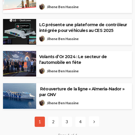
Jihene Ben Hassine
LG présente une plateforme de contrôleur
intégrée pour véhicules au CES 2025
Jihene Ben Hassine
Volants d’Or 2024 : Le secteur de
l’automobile en fête
Jihene Ben Hassine
Réouverture de la ligne « Almeria-Nador »
par GNV
Jihene Ben Hassine
1
2
3
4