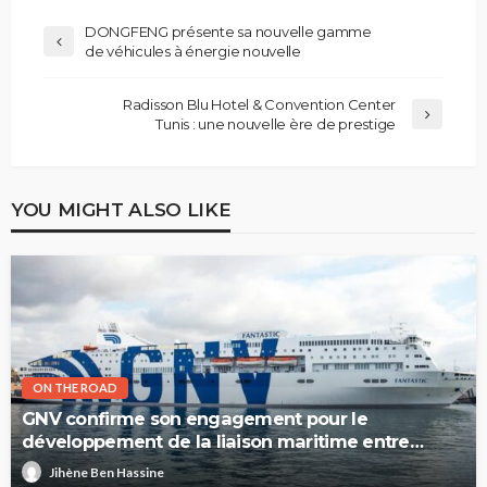
DONGFENG présente sa nouvelle gamme
de véhicules à énergie nouvelle
Radisson Blu Hotel & Convention Center
Tunis : une nouvelle ère de prestige
YOU MIGHT ALSO LIKE
ON THE ROAD
GNV confirme son engagement pour le
développement de la liaison maritime entre
l’Italie et la Tunisie
Jihène Ben Hassine