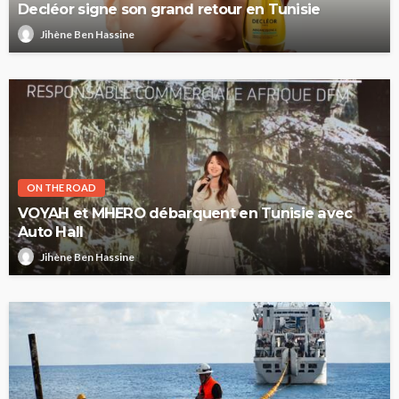
Decléor signe son grand retour en Tunisie
Jihène Ben Hassine
ON THE ROAD
VOYAH et MHERO débarquent en Tunisie avec
Auto Hall
Jihène Ben Hassine