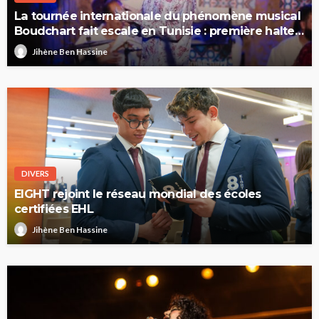
La tournée internationale du phénomène musical
Boudchart fait escale en Tunisie : première halte
à Sfax
Jihène Ben Hassine
DIVERS
EIGHT rejoint le réseau mondial des écoles
certifiées EHL
Jihène Ben Hassine