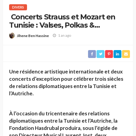
DIVERS
Concerts Strauss et Mozart en
Tunisie : Valses, Polkas &
Symphonie
1 an ago
Jihene Ben Hassine
Une résidence artistique internationale et deux
concerts d’exception pour célébrer trois siècles
de relations diplomatiques entre la Tunisie et
l’Autriche.
À l’occasion du tricentenaire des relations
diplomatiques entre la Tunisie et l’Autriche, la
Fondation Hasdrubal produira, sous l’égide de
son Directeur Musical Laurent Jost, deux