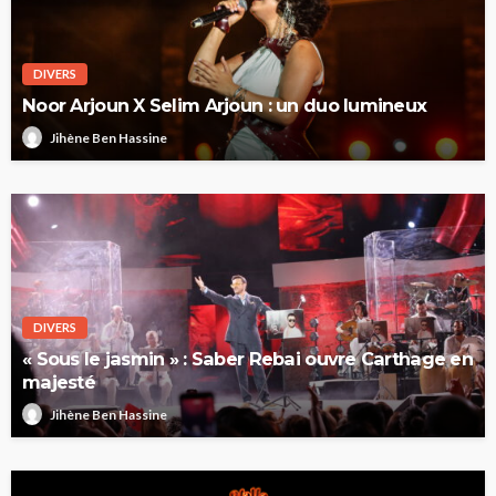
DIVERS
Noor Arjoun X Selim Arjoun : un duo lumineux
Jihène Ben Hassine
DIVERS
« Sous le jasmin » : Saber Rebai ouvre Carthage en
majesté
Jihène Ben Hassine