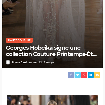
HAUTE COUTURE
Georges Hobeika signe une
collection Couture Printemps-Été
2025 féerique
1 an ago
Jihène Ben Hassine