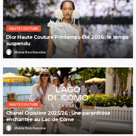
HAUTE COUTURE
Dior Haute Couture Printemps-Été 2026 : le temps
suspendu
Jihène Ben Hassine
HAUTE COUTURE
Chanel Croisière 2025/26 : Une parenthèse
enchantée au Lac de Côme
Jihène Ben Hassine