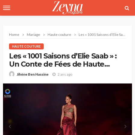
Home
Mariage
Haute couture
Les « 1001 Saisons d’Elie Saab » : Un Conte de Fées de Haute Couture à Riyad
HAUTE COUTURE
Les « 1001 Saisons d’Elie Saab » :
Un Conte de Fées de Haute
Couture à Riyad
2 ans ago
Jihène Ben Hassine