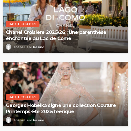
HAUTE COUTURE
Chanel Croisière 2025/26 : Une parenthèse
enchantée au Lac de Côme
Jihène Ben Hassine
HAUTE COUTURE
Georges Hobeika signe une collection Couture
Printemps-Été 2025 féerique
Jihène Ben Hassine