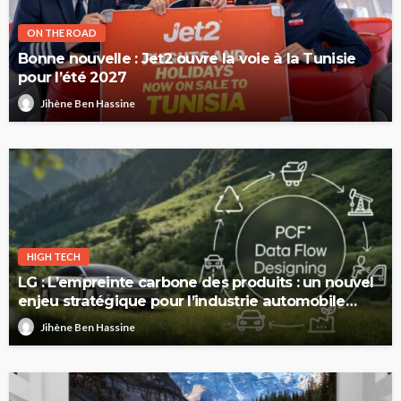
ON THE ROAD
Bonne nouvelle : Jet2 ouvre la voie à la Tunisie
pour l’été 2027
Jihène Ben Hassine
HIGH TECH
LG : L’empreinte carbone des produits : un nouvel
enjeu stratégique pour l’industrie automobile
européenne
Jihène Ben Hassine