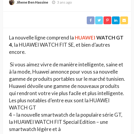
montres
3 ans ago
Jihene Ben Hassine
La nouvelle ligne comprend la
HUAWEI
WATCH GT
4
, la HUAWEI WATCH FIT SE, et bien d’autres
encore.
Si vous aimez vivre de manière intelligente, saine et
à la mode, Huawei annonce pour vous sa nouvelle
gamme de produits portables sur le marché tunisien.
Huawei dévoile une gamme de nouveaux produits
qui rendront votre vie plus facile et plus intelligente.
Les plus notables d’entre eux sont la HUAWEI
WATCH GT
4 – la nouvelle smartwatch de la populaire série GT,
la HUAWEI WATCH FIT Special Edition – une
smartwatch légère et à