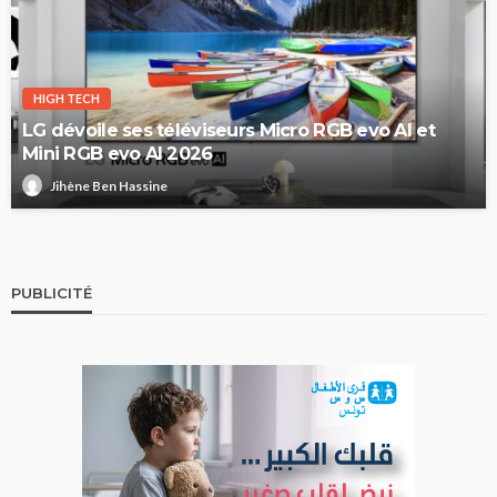
HIGH TECH
LG dévoile ses téléviseurs Micro RGB evo AI et
Mini RGB evo AI 2026
Jihène Ben Hassine
PUBLICITÉ