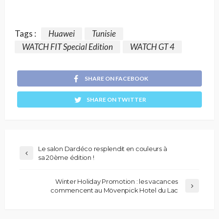
Tags :
Huawei
Tunisie
WATCH FIT Special Edition
WATCH GT 4
SHARE ON FACEBOOK
SHARE ON TWITTER
Le salon Dardéco resplendit en couleurs à
sa 20ème édition !
Winter Holiday Promotion : les vacances
commencent au Mövenpick Hotel du Lac