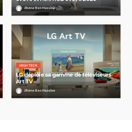
Jihène Ben Hassine
HIGH TECH
LG déploie sa gamme de téléviseurs
Art TV
Jihène Ben Hassine