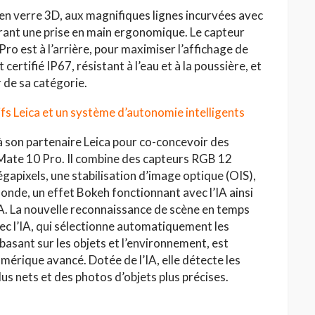
en verre 3D, aux magnifiques lignes incurvées avec
frant une prise en main ergonomique. Le capteur
o est à l’arrière, pour maximiser l’affichage de
certifié IP67, résistant à l’eau et à la poussière, et
 de sa catégorie.
ifs Leica et un système d’autonomie intelligents
 son partenaire Leica pour co-concevoir des
 Mate 10 Pro. Il combine des capteurs RGB 12
pixels, une stabilisation d’image optique (OIS),
 monde, un effet Bokeh fonctionnant avec l’IA ainsi
A. La nouvelle reconnaissance de scène en temps
vec l’IA, qui sélectionne automatiquement les
 basant sur les objets et l’environnement, est
mérique avancé. Dotée de l’IA, elle détecte les
s nets et des photos d’objets plus précises.