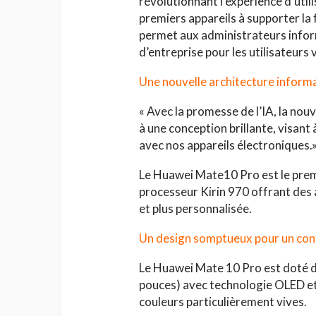
révolutionnant l’expérience d’util
premiers appareils à supporter l
permet aux administrateurs infor
d’entreprise pour les utilisateurs 
Une nouvelle architecture informat
HAUTE COUTURE
« Avec la promesse de l’IA, la nou
Chanel Croisière 2025
à une conception brillante, visant
parenthèse enchanté
avec nos appareils électroniques
de Côme
Jihène Ben Hassine
Le Huawei Mate10 Pro est le pre
processeur Kirin 970 offrant des 
et plus personnalisée.
Un design somptueux pour un confo
Le Huawei Mate 10 Pro est doté d’
pouces) avec technologie OLED et
couleurs particulièrement vives.