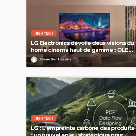
HIGH TECH
LG Electronics dévoile deux visions du
home cinéma haut de gamme : OLED
evo et Micro RGB evo
Jihène Ben Hassine
HIGH TECH
LG : L’empreinte carbone des produits
: un nouvel enjeu stratégique pour