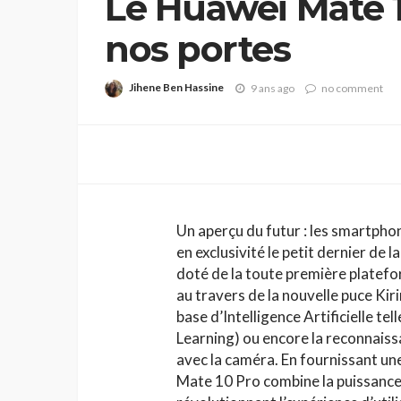
Le Huawei Mate 10
nos portes
Jihene Ben Hassine
9 ans ago
no comment
Un aperçu du futur : les smartpho
en exclusivité le petit dernier de
doté de la toute première platefor
au travers de la nouvelle puce Ki
base d’Intelligence Artificielle t
Learning) ou encore la reconnaiss
avec la caméra. En fournissant une
Mate 10 Pro combine la puissance d