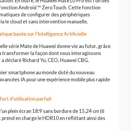
isation. En outre, le Huawei Mate10 Pro est l’un des
a fonction Android ™ ZeroTouch. Cette fonction
matiques de configurer des périphériques
via le cloud et sans intervention manuelle.
ique basée sur l’Intelligence Artificielle
HAUTE COUTURE
velle série Mate de Huawei donne vie au futur, grâce
/26 : Une
Dolce & Gabbana à Taormina :
 à transformer la façon dont nous interagissons
e au Lac
quand la Sicile devient
.» a déclaré Richard Yu, CEO, Huawei CBG.
l’Olympe
Jihène Ben Hassine
mier smartphone au monde doté du nouveau
avancées IA pour une expérience mobile plus rapide
rt d’utilisation parfait
un plein écran 18:9 sans bordure de 15,24 cm (6
 prend en charge le HDR10 en reflétant ainsi des