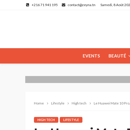
+216 71 941 195
contact@zeyna.tn
Samedi, 8 Août 20
EVENTS
BEAUTÉ
Home
Lifestyle
High tech
Le Huawei Mate 10 Pro, 
HIGH TECH
LIFESTYLE