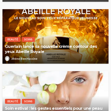
BEAUTÉ
SOINS
Guerlain lance sa nouvelle crème contour des
yeux Abeille Royale
Jihène Ben Hassine
BEAUTÉ
SOINS
Soin estival : les gestes essentiels pour une peau