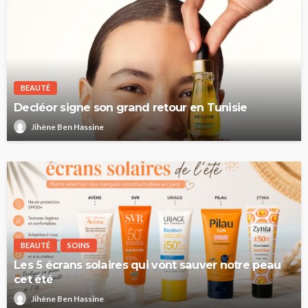
BEAUTÉ
Decléor signe son grand retour en Tunisie
Jihène Ben Hassine
BEAUTÉ
SOINS
Les 5 écrans solaires qui vont sauver notre peau
cet été
Jihène Ben Hassine