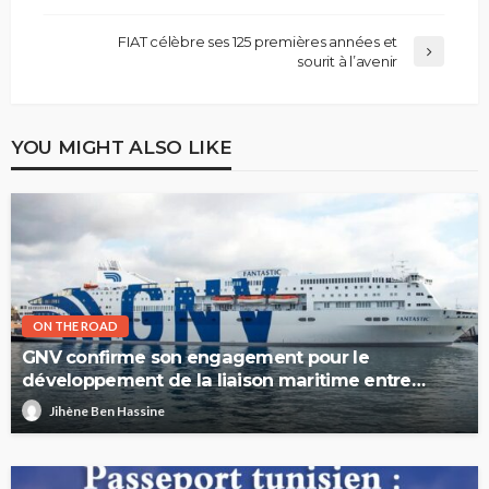
FIAT célèbre ses 125 premières années et
sourit à l’avenir
YOU MIGHT ALSO LIKE
ON THE ROAD
GNV confirme son engagement pour le
développement de la liaison maritime entre
l’Italie et la Tunisie
Jihène Ben Hassine