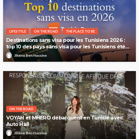
LIFESTYLE
ON THE ROAD
THE PLACE TO BE
Destinations sans visa pour les Tunisiens 2026 :
top 10 des pays sans visa pour les Tunisiens été
2026
Jihène Ben Hassine
ON THE ROAD
VOYAH et MHERO débarquent en Tunisie avec
Auto Hall
Jihène Ben Hassine