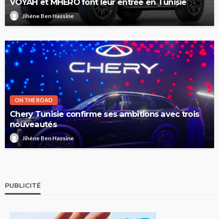
VOYAH et MHERO font leur entrée en Tunisie
Jihène Ben Hassine
ON THE ROAD
Chery Tunisie confirme ses ambitions avec trois
nouveautés
Jihène Ben Hassine
PUBLICITÉ