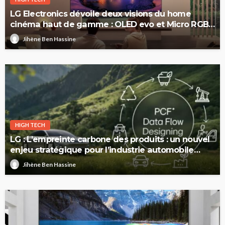
LG Electronics dévoile deux visions du home
cinéma haut de gamme : OLED evo et Micro RGB
evo
Jihène Ben Hassine
HIGH TECH
LG : L’empreinte carbone des produits : un nouvel
enjeu stratégique pour l’industrie automobile
européenne
Jihène Ben Hassine