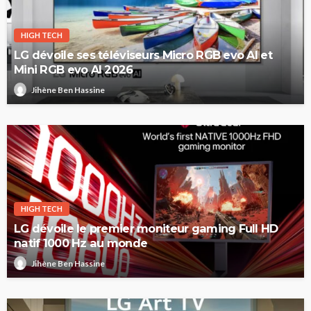
HIGH TECH
LG dévoile ses téléviseurs Micro RGB evo AI et
Mini RGB evo AI 2026
Jihène Ben Hassine
HIGH TECH
LG dévoile le premier moniteur gaming Full HD
natif 1000 Hz au monde
Jihène Ben Hassine