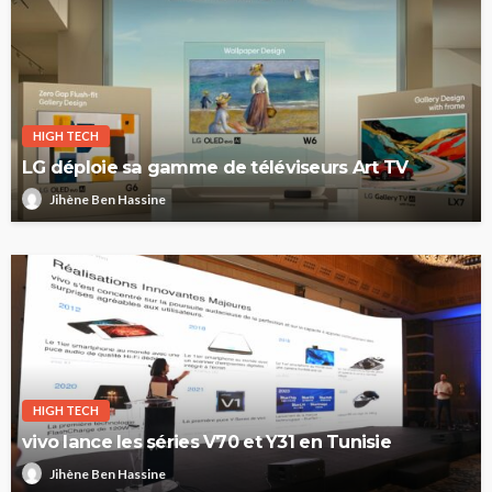
HIGH TECH
LG déploie sa gamme de téléviseurs Art TV
Jihène Ben Hassine
HIGH TECH
vivo lance les séries V70 et Y31 en Tunisie
Jihène Ben Hassine