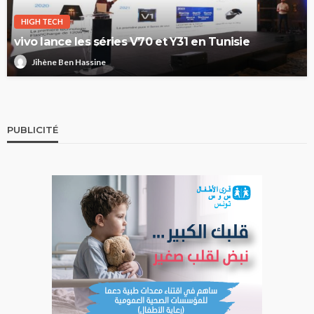
HIGH TECH
vivo lance les séries V70 et Y31 en Tunisie
Jihène Ben Hassine
PUBLICITÉ