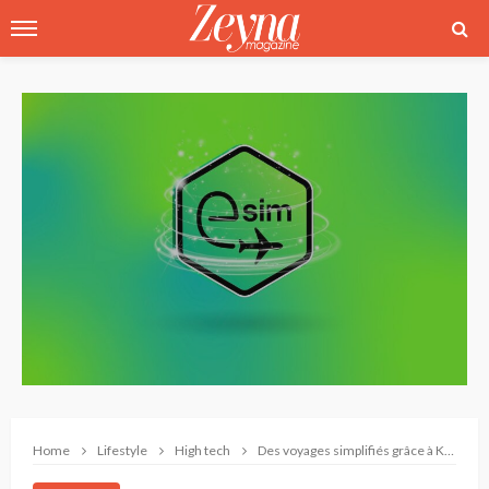
Home
Lifestyle
High tech
Des voyages simplifiés grâce à Kaspersky eSIM Store