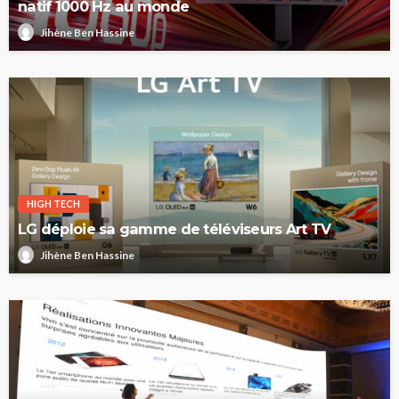
natif 1000 Hz au monde
Jihène Ben Hassine
HIGH TECH
LG déploie sa gamme de téléviseurs Art TV
Jihène Ben Hassine