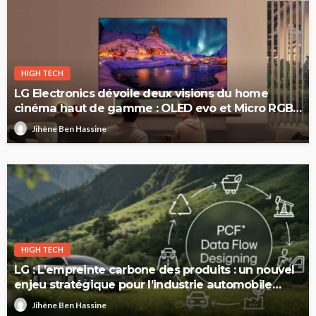
HIGH TECH
LG Electronics dévoile deux visions du home
cinéma haut de gamme : OLED evo et Micro RGB
evo
Jihène Ben Hassine
HIGH TECH
LG : L’empreinte carbone des produits : un nouvel
enjeu stratégique pour l’industrie automobile
européenne
Jihène Ben Hassine