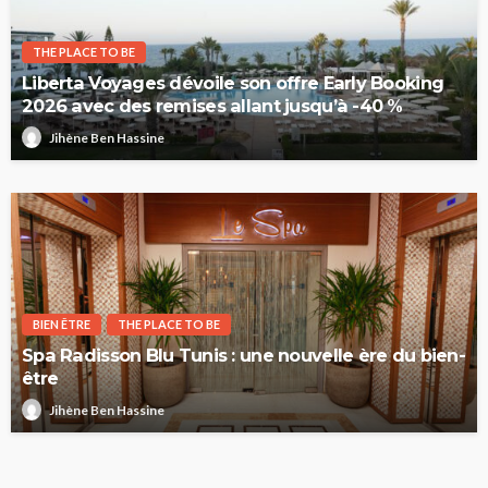
THE PLACE TO BE
Liberta Voyages dévoile son offre Early Booking
2026 avec des remises allant jusqu’à -40 %
Jihène Ben Hassine
BIEN ÊTRE
THE PLACE TO BE
Spa Radisson Blu Tunis : une nouvelle ère du bien-
être
Jihène Ben Hassine