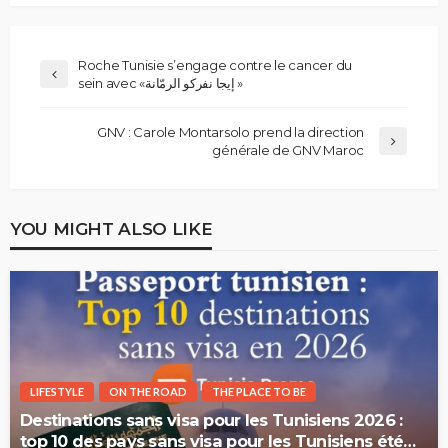
Roche Tunisie s’engage contre le cancer du
sein avec «إيجا نفركو الرمّانة »
GNV : Carole Montarsolo prend la direction
générale de GNV Maroc
YOU MIGHT ALSO LIKE
LIFESTYLE
ON THE ROAD
THE PLACE TO BE
Destinations sans visa pour les Tunisiens 2026 :
top 10 des pays sans visa pour les Tunisiens été