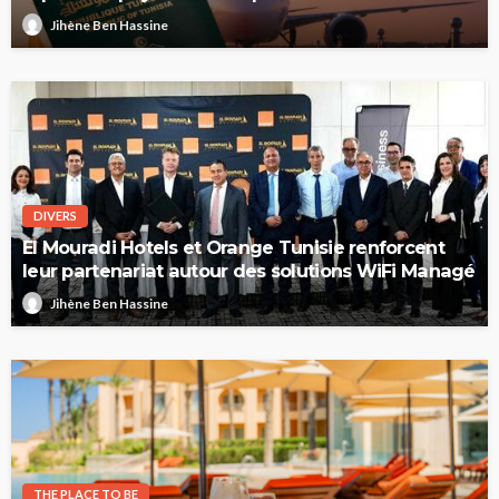
2026
Jihène Ben Hassine
DIVERS
El Mouradi Hotels et Orange Tunisie renforcent
leur partenariat autour des solutions WiFi Managé
Jihène Ben Hassine
THE PLACE TO BE