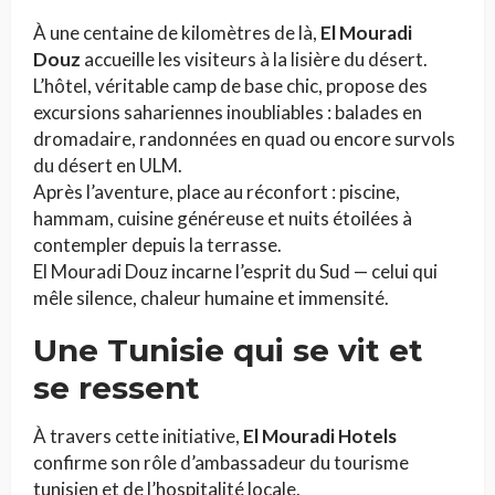
À une centaine de kilomètres de là,
El Mouradi
Douz
accueille les visiteurs à la lisière du désert.
L’hôtel, véritable camp de base chic, propose des
excursions sahariennes inoubliables : balades en
dromadaire, randonnées en quad ou encore survols
du désert en ULM.
Après l’aventure, place au réconfort : piscine,
hammam, cuisine généreuse et nuits étoilées à
contempler depuis la terrasse.
El Mouradi Douz incarne l’esprit du Sud — celui qui
mêle silence, chaleur humaine et immensité.
Une Tunisie qui se vit et
se ressent
À travers cette initiative,
El Mouradi Hotels
confirme son rôle d’ambassadeur du tourisme
tunisien et de l’hospitalité locale.