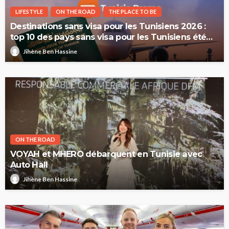
LIFESTYLE
ON THE ROAD
THE PLACE TO BE
Destinations sans visa pour les Tunisiens 2026 :
top 10 des pays sans visa pour les Tunisiens été
2026
Jihène Ben Hassine
ON THE ROAD
VOYAH et MHERO débarquent en Tunisie avec
Auto Hall
Jihène Ben Hassine