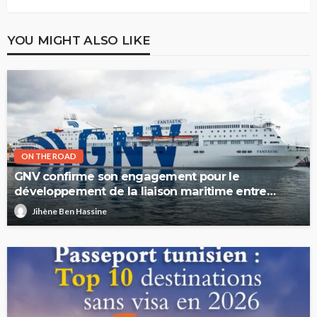
YOU MIGHT ALSO LIKE
ON THE ROAD
GNV confirme son engagement pour le
développement de la liaison maritime entre
l’Italie et la Tunisie
Jihène Ben Hassine