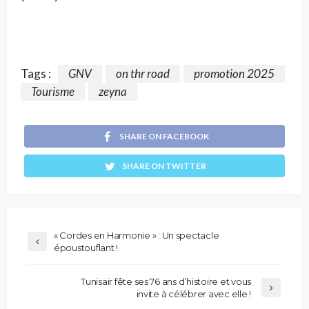
Tags :
GNV
on thr road
promotion 2025
Tourisme
zeyna
SHARE ON FACEBOOK
SHARE ON TWITTER
« Cordes en Harmonie » : Un spectacle
époustouflant !
Tunisair fête ses 76 ans d’histoire et vous
invite à célébrer avec elle !