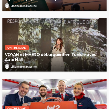
2026
Jihène Ben Hassine
ON THE ROAD
VOYAH et MHERO débarquent en Tunisie avec
Auto Hall
Jihène Ben Hassine
ON THE ROAD