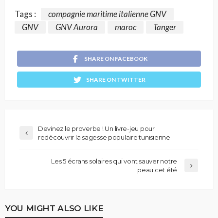
Tags :
compagnie maritime italienne GNV
GNV
GNV Aurora
maroc
Tanger
SHARE ON FACEBOOK
SHARE ON TWITTER
Devinez le proverbe ! Un livre-jeu pour
redécouvrir la sagesse populaire tunisienne
Les 5 écrans solaires qui vont sauver notre
peau cet été
YOU MIGHT ALSO LIKE