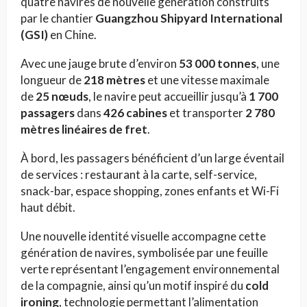
quatre navires de nouvelle génération construits
par le chantier
Guangzhou Shipyard International
(GSI)
en Chine.
Avec une jauge brute d’environ
53 000 tonnes
, une
longueur de
218 mètres
et une vitesse maximale
de
25 nœuds
, le navire peut accueillir jusqu’à
1 700
passagers
dans
426 cabines
et transporter
2 780
mètres linéaires de fret
.
À bord, les passagers bénéficient d’un large éventail
de services : restaurant à la carte, self-service,
snack-bar, espace shopping, zones enfants et Wi-Fi
haut débit.
Une nouvelle identité visuelle accompagne cette
génération de navires, symbolisée par une feuille
verte représentant l’engagement environnemental
de la compagnie, ainsi qu’un motif inspiré du
cold
ironing
, technologie permettant l’alimentation