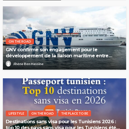
ON THE ROAD
GNV confirme son engagement pour le
développement de la liaison maritime entre
l’Italie et la Tunisie
Jihène Ben Hassine
LIFESTYLE
ON THE ROAD
THE PLACE TO BE
Destinations sans visa pour les Tunisiens 2026 :
top 10 des pays sans visa pour les Tunisiens été