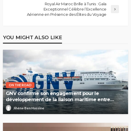
Royal Air Maroc Brille à Tunis : Gala
Exceptionnel Célèbre l’Excellence
Aérienne en Présence des Élites du Voyage
YOU MIGHT ALSO LIKE
ON THE ROAD
GNV confirme son engagement pour le
développement de la liaison maritime entre
l’Italie et la Tunisie
Jihène Ben Hassine