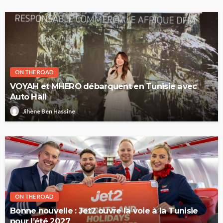
ON THE ROAD
VOYAH et MHERO débarquent en Tunisie avec
Auto Hall
Jihène Ben Hassine
ON THE ROAD
Bonne nouvelle : Jet2 ouvre la voie à la Tunisie
pour l’été 2027