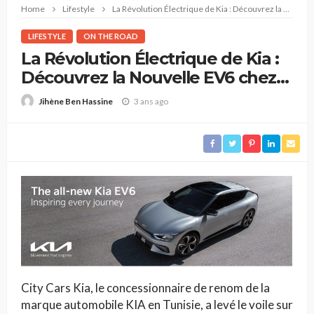
Home
Lifestyle
La Révolution Électrique de Kia : Découvrez la Nouvelle EV6 chez City Cars
LIFESTYLE
ON THE ROAD
La Révolution Électrique de Kia :
Découvrez la Nouvelle EV6 chez
City Cars
3 ans ago
Jihène Ben Hassine
City Cars Kia, le concessionnaire de renom de la
marque automobile KIA en Tunisie, a levé le voile sur