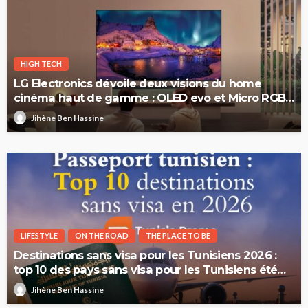
HIGH TECH
LG Electronics dévoile deux visions du home
cinéma haut de gamme : OLED evo et Micro RGB
evo
Jihène Ben Hassine
LIFESTYLE
ON THE ROAD
THE PLACE TO BE
Destinations sans visa pour les Tunisiens 2026 :
top 10 des pays sans visa pour les Tunisiens été
2026
Jihène Ben Hassine