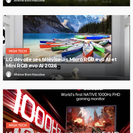
Jihène Ben Hassine
HIGH TECH
LG dévoile ses téléviseurs Micro RGB evo AI et
Mini RGB evo AI 2026
Jihène Ben Hassine
HIGH TECH