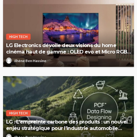
HIGH TECH
LG Electronics dévoile deux visions du home
cinéma haut de gamme : OLED evo et Micro RGB
evo
Jihène Ben Hassine
HIGH TECH
LG : L’empreinte carbone des produits : un nouvel
enjeu stratégique pour l’industrie automobile
européenne