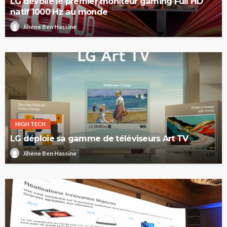
LG dévoile le premier moniteur gaming Full HD
natif 1000 Hz au monde
Jihène Ben Hassine
HIGH TECH
LG déploie sa gamme de téléviseurs Art TV
Jihène Ben Hassine