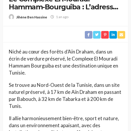
Hammam-Bourguiba : L’adresse
idéale pour se ressourcer
1 an ago
Jihène Ben Hassine
Niché au cœur des forêts d’Aïn Draham, dans un
écrin de verdure préservé, le Complexe El Mouradi
Hammam Bourguiba est une destination unique en
Tunisie.
Se trouve au Nord-Ouest de la Tunisie, dans un site
naturel préservé, à 17 km de Aïn Draham en passant
par Babouch, à 32 km de Tabarka et à 200 km de
Tunis.
Il allie harmonieusement bien-être, sport et nature,
dans un environnement apaisant, avec des