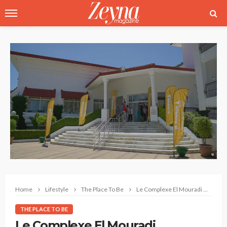
Home
Lifestyle
The Place To Be
Le Complexe El Mouradi Hammam-Bourguiba : L’adresse idéale pour se ressourcer
THE PLACE TO BE
Le Complexe El Mouradi