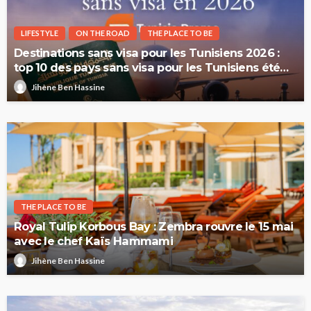
LIFESTYLE
ON THE ROAD
THE PLACE TO BE
Destinations sans visa pour les Tunisiens 2026 :
top 10 des pays sans visa pour les Tunisiens été
2026
Jihène Ben Hassine
THE PLACE TO BE
Royal Tulip Korbous Bay : Zembra rouvre le 15 mai
avec le chef Kaïs Hammami
Jihène Ben Hassine