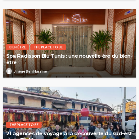
BIEN ÊTRE
THE PLACE TO BE
Spa Radisson Blu Tunis : une nouvelle ère du bien-
être
Jihène Ben Hassine
THE PLACE TO BE
21 agences de voyage à la découverte du sud-est