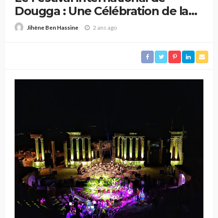
Dougga : Une Célébration de la
Culture et de la Gastronomie
2 ans ago
Jihène Ben Hassine
Tunisiennes