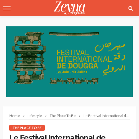
Home
Lifestyle
The Place To Be
Le Festival International de Dougga : Une Célébration de la Culture et de la Gastronomie Tunisiennes
THE PLACE TO BE
Le Festival International de