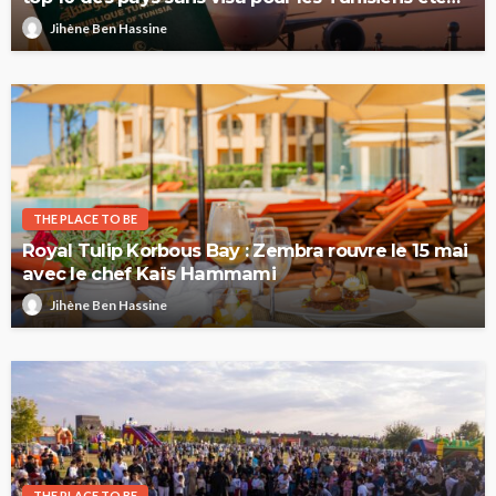
2026
Jihène Ben Hassine
THE PLACE TO BE
Royal Tulip Korbous Bay : Zembra rouvre le 15 mai
avec le chef Kaïs Hammami
Jihène Ben Hassine
THE PLACE TO BE