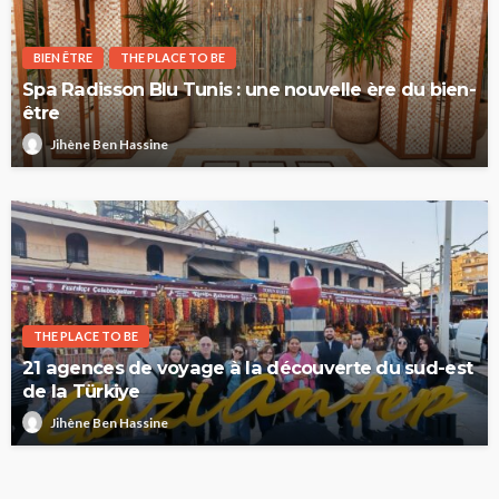
BIEN ÊTRE
THE PLACE TO BE
Spa Radisson Blu Tunis : une nouvelle ère du bien-
être
Jihène Ben Hassine
THE PLACE TO BE
21 agences de voyage à la découverte du sud-est
de la Türkiye
Jihène Ben Hassine