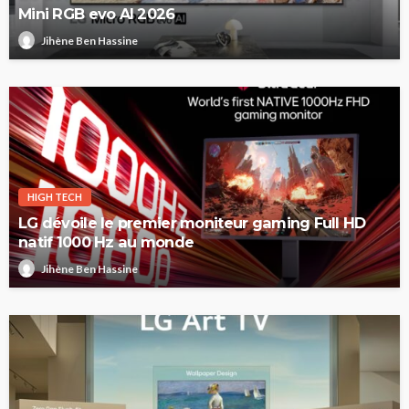
Mini RGB evo AI 2026
Jihène Ben Hassine
HIGH TECH
LG dévoile le premier moniteur gaming Full HD
natif 1000 Hz au monde
Jihène Ben Hassine