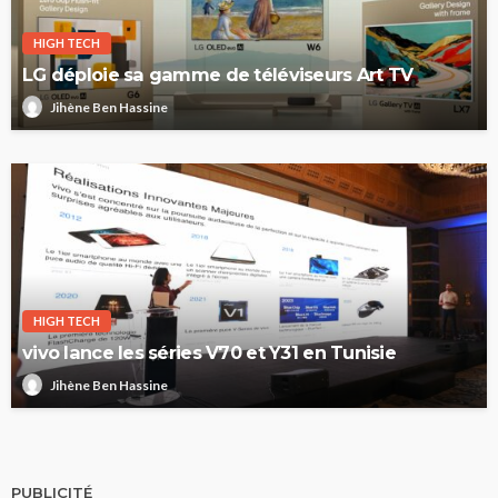
HIGH TECH
LG déploie sa gamme de téléviseurs Art TV
Jihène Ben Hassine
HIGH TECH
vivo lance les séries V70 et Y31 en Tunisie
Jihène Ben Hassine
PUBLICITÉ