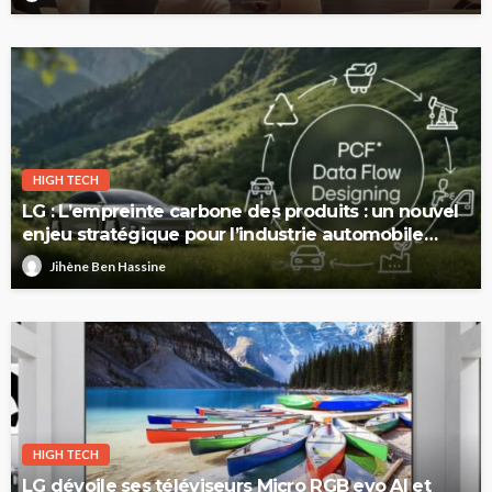
HIGH TECH
LG : L’empreinte carbone des produits : un nouvel
enjeu stratégique pour l’industrie automobile
européenne
Jihène Ben Hassine
HIGH TECH
LG dévoile ses téléviseurs Micro RGB evo AI et