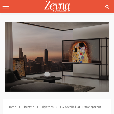
Home
Lifestyle
High tech
LG dévoile l’OLED transparent