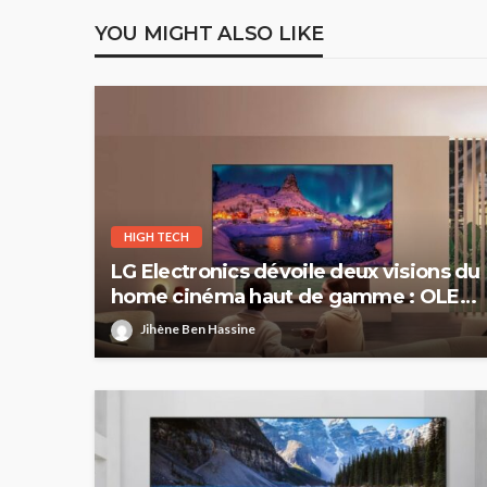
YOU MIGHT ALSO LIKE
HIGH TECH
LG Electronics dévoile deux visions du
home cinéma haut de gamme : OLED
evo et Micro RGB evo
Jihène Ben Hassine