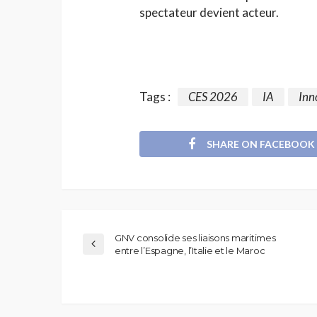
spectateur devient acteur.
Tags :
CES 2026
IA
Inn
SHARE ON FACEBOOK
GNV consolide ses liaisons maritimes
entre l’Espagne, l’Italie et le Maroc