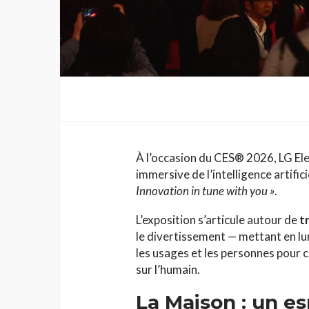
HAUTE COUTURE
Chanel Croisière 2025
parenthèse enchanté
de Côme
Jihène Ben Hassine
À l’occasion du CES® 2026, LG El
immersive de l’intelligence artific
Innovation in tune with you »
.
L’exposition s’articule autour de
t
le divertissement — mettant en lum
les usages et les personnes pour 
sur l’humain.
La Maison : un esp