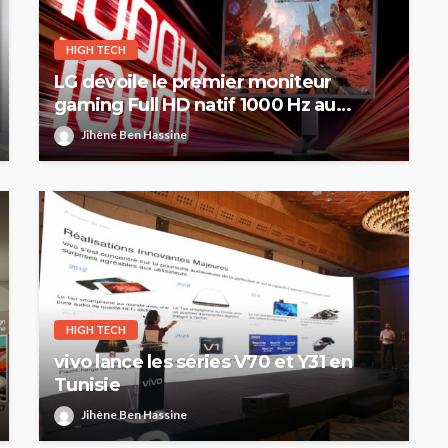
HIGH TECH
LG dévoile le premier moniteur
gaming Full HD natif 1000 Hz au
monde
Jihène Ben Hassine
HIGH TECH
vivo lance les séries V70 et Y31 en
Tunisie
Jihène Ben Hassine