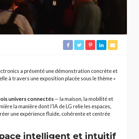
HAUTE COUTURE
/26 : Une
Dolce & Gabbana à Taormina :
e au Lac
quand la Sicile devient
l’Olympe
Jihène Ben Hassine
ectronics a présenté une démonstration concrète et
ielle à travers une exposition placée sous le thème
«
rois univers connectés
— la maison, la mobilité et
ière la manière dont l’IA de LG relie les espaces,
créer une expérience fluide, cohérente et centrée
ace intelligent et intuitif