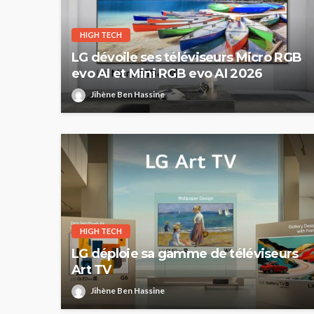
HIGH TECH
LG dévoile ses téléviseurs Micro RGB
evo AI et Mini RGB evo AI 2026
Jihène Ben Hassine
HIGH TECH
LG déploie sa gamme de téléviseurs
Art TV
Jihène Ben Hassine