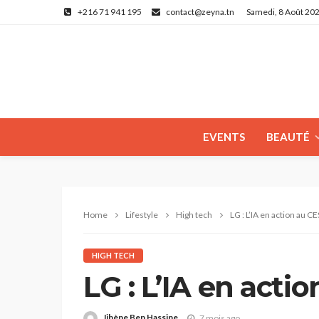
+216 71 941 195
contact@zeyna.tn
Samedi, 8 Août 20
EVENTS
BEAUTÉ
Home
Lifestyle
High tech
LG : L’IA en action au C
HIGH TECH
LG : L’IA en acti
Jihène Ben Hassine
7 mois ago