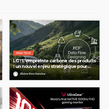
HIGH TECH
LG : L’empreinte carbone des produits
: un nouvel enjeu stratégique pour
l’industrie automobile européenne
Jihène Ben Hassine