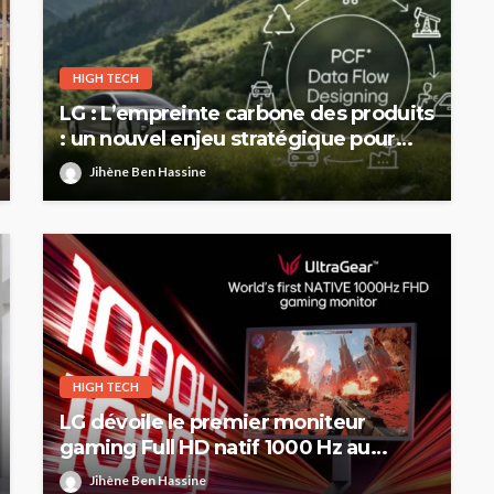
HIGH TECH
LG : L’empreinte carbone des produits
: un nouvel enjeu stratégique pour
l’industrie automobile européenne
Jihène Ben Hassine
HIGH TECH
LG dévoile le premier moniteur
gaming Full HD natif 1000 Hz au
monde
Jihène Ben Hassine