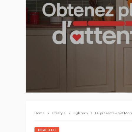
Home
Lifestyle
High tech
LG présente « Get More C
HIGH TECH