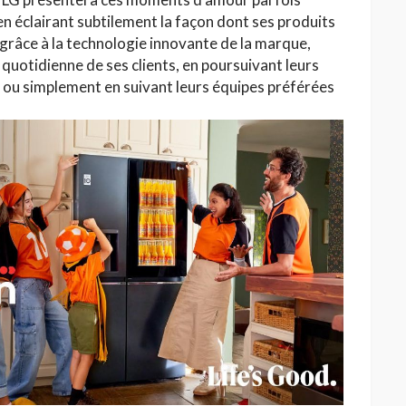
en éclairant subtilement la façon dont ses produits
s grâce à la technologie innovante de la marque,
quotidienne de ses clients, en poursuivant leurs
, ou simplement en suivant leurs équipes préférées
HAUTE COUTURE
/26 : Une
Dolce & Gabbana à Taormina :
e au Lac
quand la Sicile devient
l’Olympe
Jihène Ben Hassine