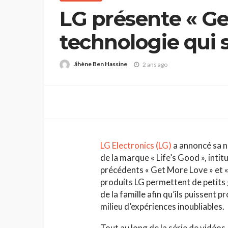
LG présente « Get
technologie qui s
Jihène Ben Hassine
2 ans ago
LG Electronics (LG)
a annoncé sa n
de la marque « Life’s Good », inti
précédents « Get More Love » et «
produits LG permettent de petits
de la famille afin qu’ils puissent 
milieu d’expériences inoubliables.
Tout au long de la série de vidéo