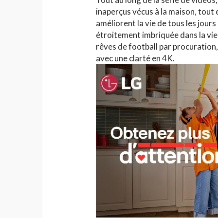
inaperçus vécus à la maison, tout 
améliorent la vie de tous les jour
étroitement imbriquée dans la vie 
rêves de football par procuration
avec une clarté en 4K.
HAUTE COUTURE
Chanel Croisière 2025
parenthèse enchanté
de Côme
Jihène Ben Hassine