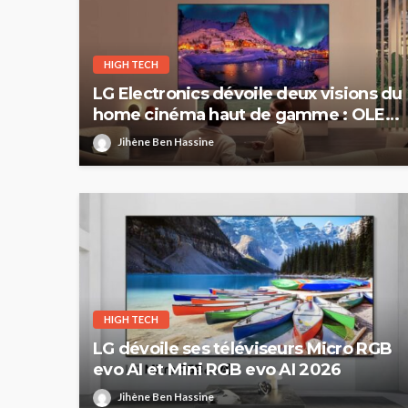
HIGH TECH
LG Electronics dévoile deux visions du
home cinéma haut de gamme : OLED
evo et Micro RGB evo
Jihène Ben Hassine
HIGH TECH
LG dévoile ses téléviseurs Micro RGB
evo AI et Mini RGB evo AI 2026
Jihène Ben Hassine