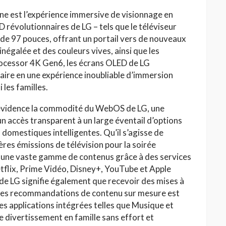
gne est l’expérience immersive de visionnage en
D révolutionnaires de LG – tels que le téléviseur
e 97 pouces, offrant un portail vers de nouveaux
inégalée et des couleurs vives, ainsi que les
ocessor 4K Gen6, les écrans OLED de LG
aire en une expérience inoubliable d’immersion
 les familles.
 évidence la commodité du WebOS de LG, une
un accès transparent à un large éventail d’options
domestiques intelligentes. Qu’il s’agisse de
ières émissions de télévision pour la soirée
rer une vaste gamme de contenus grâce à des services
tflix, Prime Vidéo, Disney+, YouTube et Apple
de LG signifie également que recevoir des mises à
 des recommandations de contenu sur mesure est
res applications intégrées telles que Musique et
e divertissement en famille sans effort et