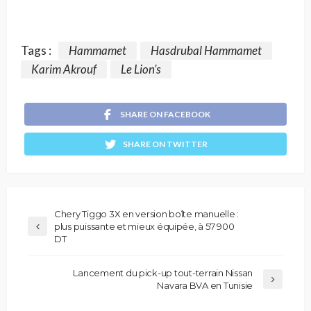
Tags :
Hammamet
Hasdrubal Hammamet
Karim Akrouf
Le Lion’s
SHARE ON FACEBOOK
SHARE ON TWITTER
Chery Tiggo 3X en version boîte manuelle :
plus puissante et mieux équipée, à 57 900
DT
Lancement du pick-up tout-terrain Nissan
Navara BVA en Tunisie