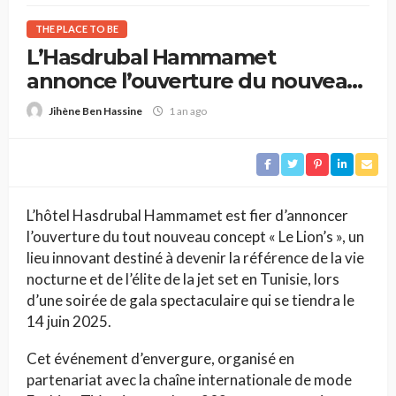
THE PLACE TO BE
L’Hasdrubal Hammamet
annonce l’ouverture du nouveau
concept « Le Lion’s »
1 an ago
Jihène Ben Hassine
L’hôtel Hasdrubal Hammamet est fier d’annoncer
l’ouverture du tout nouveau concept « Le Lion’s », un
lieu innovant destiné à devenir la référence de la vie
nocturne et de l’élite de la jet set en Tunisie, lors
d’une soirée de gala spectaculaire qui se tiendra le
14 juin 2025.
Cet événement d’envergure, organisé en
partenariat avec la chaîne internationale de mode