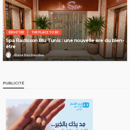
BIEN ÊTRE
THE PLACE TO BE
Spa Radisson Blu Tunis : une nouvelle ère du bien-
être
Jihène Ben Hassine
PUBLICITÉ