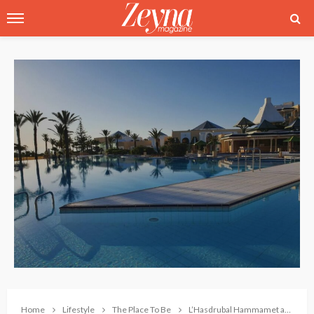
Home
Lifestyle
The Place To Be
L’Hasdrubal Hammamet annonce l’ouverture du nouveau concept « Le Lion’s »