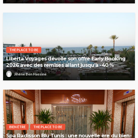
THE PLACE TO BE
Liberta Voyages dévoile son offre Early Booking
2026 avec des remises allant jusqu’à -40 %
Jihène Ben Hassine
BIEN ÊTRE
THE PLACE TO BE
Spa Radisson Blu Tunis : une nouvelle ère du bien-