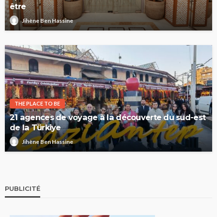
être
Jihène Ben Hassine
THE PLACE TO BE
21 agences de voyage à la découverte du sud-est
de la Türkiye
Jihène Ben Hassine
PUBLICITÉ