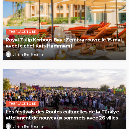
THE PLACE TO BE
Royal Tulip Korbous Bay : Zembra rouvre le 15 mai
avec le chef Kaïs Hammami
Jihène Ben Hassine
THE PLACE TO BE
Les festivals des Routes culturelles de la Türkiye
atteignent de nouveaux sommets avec 26 villes
Jihène Ben Hassine