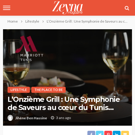
Home
Lifestyle
L’Onzième Grill : Une Symphonie de Saveurs au cœur du Tunis Marriott Hotel
LIFESTYLE
THE PLACE TO BE
L’Onzième Grill : Une Symphonie
de Saveurs au cœur du Tunis
Marriott Hotel
3 ans ago
Jihène Ben Hassine