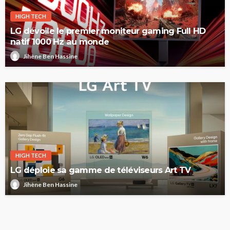
HIGH TECH
LG dévoile le premier moniteur gaming Full HD
natif 1000 Hz au monde
Jihène Ben Hassine
HIGH TECH
LG déploie sa gamme de téléviseurs Art TV
Jihène Ben Hassine