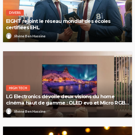
DIVERS
EIGHT rejoint le réseau mondial des écoles
certifiées EHL
Jihène Ben Hassine
HIGH TECH
LG Electronics dévoile deux visions du home
cinéma haut de gamme : OLED evo et Micro RGB
evo
Jihène Ben Hassine