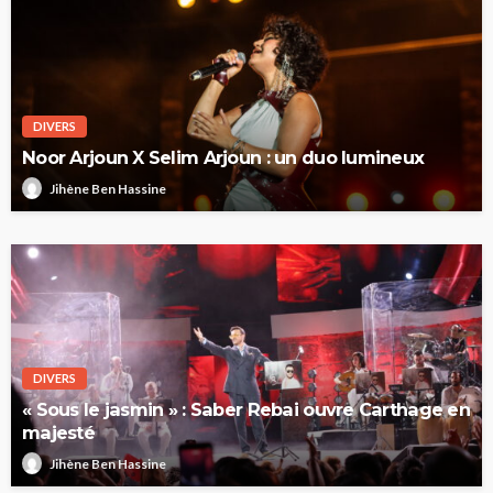
DIVERS
Noor Arjoun X Selim Arjoun : un duo lumineux
Jihène Ben Hassine
DIVERS
« Sous le jasmin » : Saber Rebai ouvre Carthage en
majesté
Jihène Ben Hassine