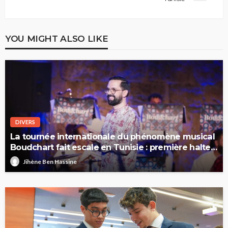
YOU MIGHT ALSO LIKE
DIVERS
La tournée internationale du phénomène musical
Boudchart fait escale en Tunisie : première halte
à Sfax
Jihène Ben Hassine