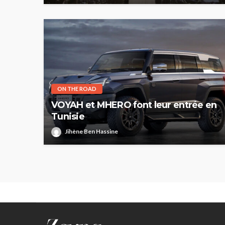
HAUTE COUTURE
Chanel Croisière 2025
parenthèse enchanté
de Côme
Jihène Ben Hassine
ON THE ROAD
VOYAH et MHERO font leur entrée en
Tunisie
Jihène Ben Hassine