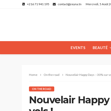
+216 71 941 195
contact@zeyna.tn
Mercredi, 5 Août 
EVENTS
BEAUTÉ
Home
On the road
Nouvelair Happy Days : -30% sur vo
ON THE ROAD
Nouvelair Happy 