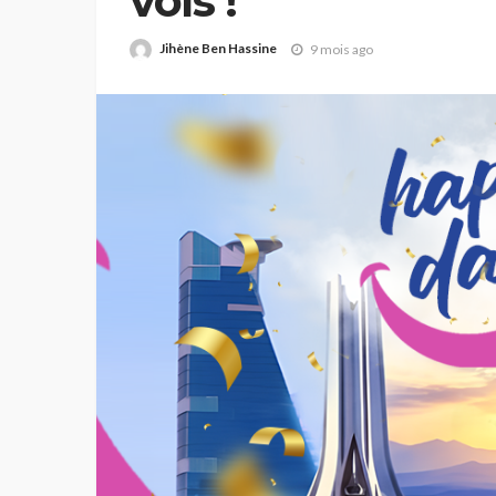
vols !
Jihène Ben Hassine
9 mois ago