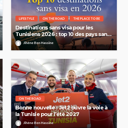
LIFESTYLE
ON THE ROAD
THE PLACE TO BE
Destinations sans visa pour les
Tunisiens 2026 : top 10 des pays sans
visa pour les Tunisiens été 2026
Jihène Ben Hassine
ON THE ROAD
Bonne nouvelle : Jet2 ouvre la voie à
la Tunisie pour l’été 2027
Jihène Ben Hassine