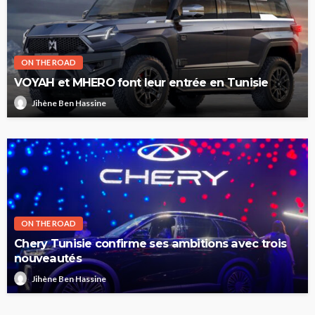
ON THE ROAD
VOYAH et MHERO font leur entrée en Tunisie
Jihène Ben Hassine
ON THE ROAD
Chery Tunisie confirme ses ambitions avec trois
nouveautés
Jihène Ben Hassine