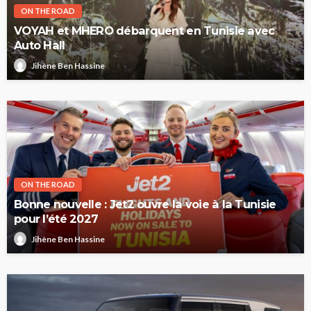
ON THE ROAD
VOYAH et MHERO débarquent en Tunisie avec
Auto Hall
Jihène Ben Hassine
ON THE ROAD
Bonne nouvelle : Jet2 ouvre la voie à la Tunisie
pour l’été 2027
Jihène Ben Hassine