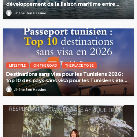
développement de la liaison maritime entre
l’Italie et la Tunisie
Jihène Ben Hassine
LIFESTYLE
ON THE ROAD
THE PLACE TO BE
Destinations sans visa pour les Tunisiens 2026 :
top 10 des pays sans visa pour les Tunisiens été
2026
Jihène Ben Hassine