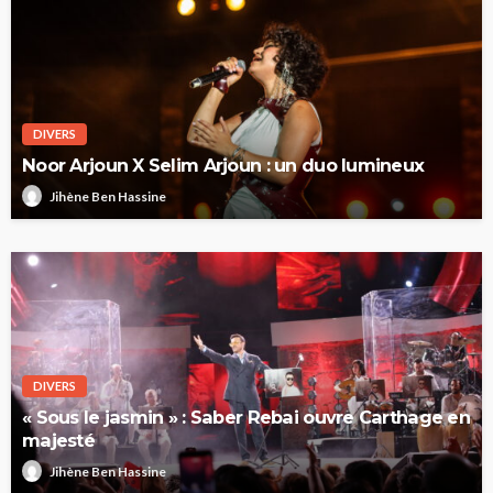
DIVERS
Noor Arjoun X Selim Arjoun : un duo lumineux
Jihène Ben Hassine
DIVERS
« Sous le jasmin » : Saber Rebai ouvre Carthage en
majesté
Jihène Ben Hassine