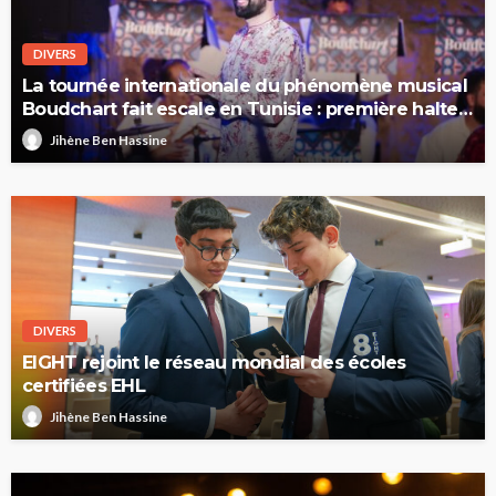
DIVERS
La tournée internationale du phénomène musical
Boudchart fait escale en Tunisie : première halte
à Sfax
Jihène Ben Hassine
DIVERS
EIGHT rejoint le réseau mondial des écoles
certifiées EHL
Jihène Ben Hassine