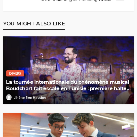
YOU MIGHT ALSO LIKE
DIVERS
La tournée internationale du phénomène musical
Boudchart fait escale en Tunisie : première halte
à Sfax
Jihène Ben Hassine