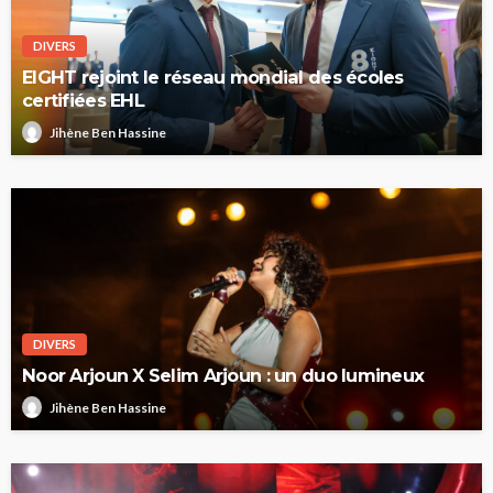
DIVERS
EIGHT rejoint le réseau mondial des écoles
certifiées EHL
Jihène Ben Hassine
DIVERS
Noor Arjoun X Selim Arjoun : un duo lumineux
Jihène Ben Hassine