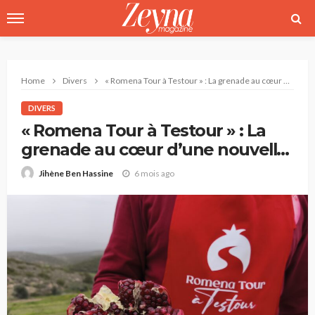
Home
Divers
« Romena Tour à Testour » : La grenade au cœur d’une nouvelle offre touristique
DIVERS
« Romena Tour à Testour » : La
grenade au cœur d’une nouvelle
offre touristique
6 mois ago
Jihène Ben Hassine