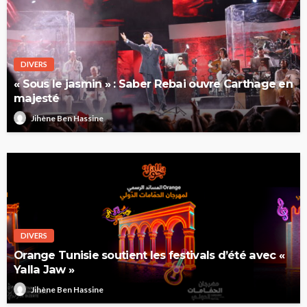
DIVERS
« Sous le jasmin » : Saber Rebai ouvre Carthage en
majesté
Jihène Ben Hassine
DIVERS
Orange Tunisie soutient les festivals d’été avec «
Yalla Jaw »
Jihène Ben Hassine