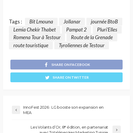
Tags :
Bit Lmouna
Jollanar
journée BtoB
Lemia Chekir Thabet
Pampat 2
Pluri’Elles
Romena Tour à Testour
Route de la Grenade
route touristique
Tyroliennes de Testour
SHARE ON FACEBOOK
SHARE ON TWITTER
InnoFest 2026 : LG booste son expansion en
MEA
Les Volants d’Or, 8ᵉ édition, en partenariat
avec Totalénergies Marketing Tunisie