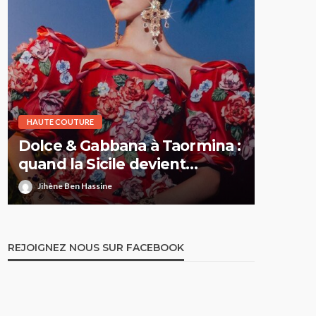
HAUTE COUTURE
HAUTE CO
Dolce & Gabbana à Taormina :
Elie S
quand la Sicile devient
Printe
l’Olympe
comme 
Jihène Ben Hassine
Jihène 
REJOIGNEZ NOUS SUR FACEBOOK