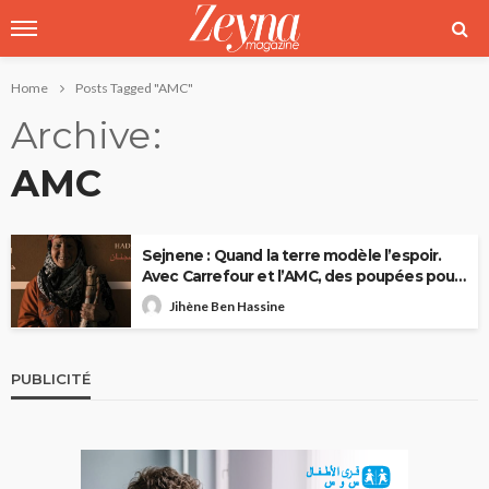
Home
Posts Tagged "AMC"
Archive
AMC
Sejnene : Quand la terre modèle l’espoir.
Avec Carrefour et l’AMC, des poupées pour
briser le tabou du cancer du sein
Jihène Ben Hassine
PUBLICITÉ