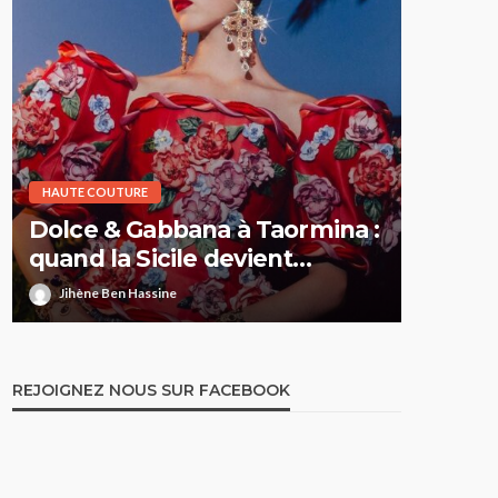
HAUTE COUTURE
HAUTE CO
Dolce & Gabbana à Taormina :
Elie S
quand la Sicile devient
Printe
l’Olympe
comme 
Jihène Ben Hassine
Jihène 
REJOIGNEZ NOUS SUR FACEBOOK