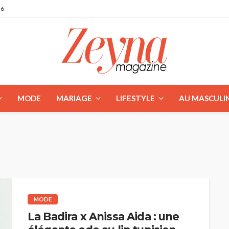
26
MODE
MARIAGE
LIFESTYLE
AU MASCULI
MODE
La Badira x Anissa Aida : une