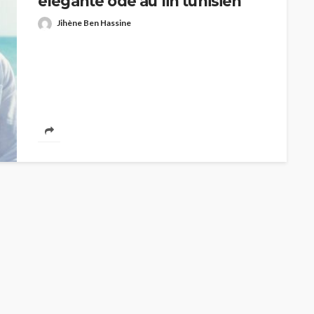
élégante ode au lin tunisien
Jihène Ben Hassine