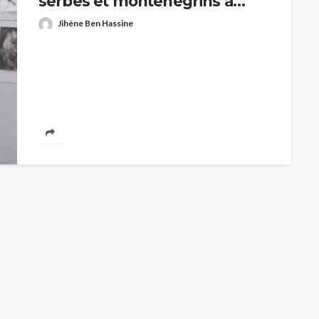
serbes et monténégrins à
Sousse
Jihène Ben Hassine