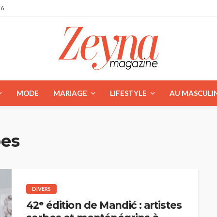
26
MODE
MARIAGE
LIFESTYLE
AU MASCULI
bes
DIVERS
42ᵉ édition de Mandić : artistes