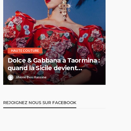
HAUTE COUTURE
HAUTE CO
Dolce & Gabbana à Taormina :
Elie S
quand la Sicile devient
Printe
l’Olympe
comme 
Jihène Ben Hassine
Jihène 
REJOIGNEZ NOUS SUR FACEBOOK