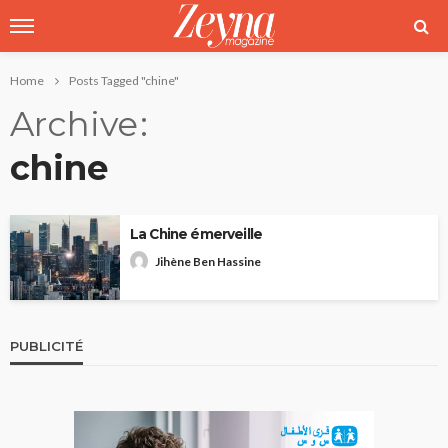
Home
Posts Tagged "chine"
Archive
chine
La Chine émerveille
Jihène Ben Hassine
PUBLICITÉ