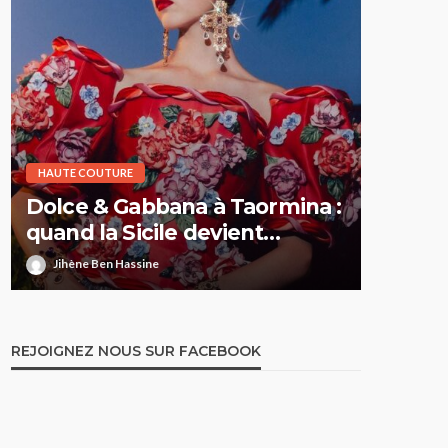
HAUTE COUTURE
HAUTE CO
Dolce & Gabbana à Taormina :
Elie S
quand la Sicile devient
Printe
l’Olympe
comme 
Jihène Ben Hassine
Jihène 
REJOIGNEZ NOUS SUR FACEBOOK