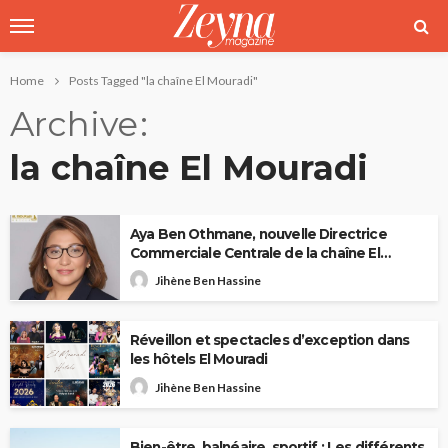
Home
Posts Tagged "la chaîne El Mouradi"
Archive
la chaîne El Mouradi
Aya Ben Othmane, nouvelle Directrice
Commerciale Centrale de la chaîne El
Mouradi Hotels
Jihène Ben Hassine
Réveillon et spectacles d’exception dans
les hôtels El Mouradi
Jihène Ben Hassine
Bien-être, balnéaire, sportif : Les différents