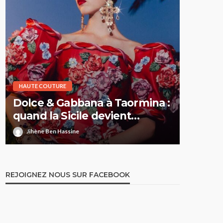
HAUTE COUTURE
HAUTE CO
Dolce & Gabbana à Taormina :
Elie S
quand la Sicile devient
Printe
l’Olympe
comme 
Jihène Ben Hassine
Jihène 
REJOIGNEZ NOUS SUR FACEBOOK