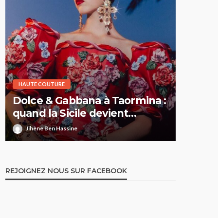
HAUTE COUTURE
HAUTE CO
Dolce & Gabbana à Taormina :
Elie S
quand la Sicile devient
Printe
l’Olympe
comme 
Jihène Ben Hassine
Jihène 
REJOIGNEZ NOUS SUR FACEBOOK