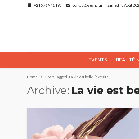
+216 71 941 195
contact@zeyna.tn
Samedi, 8 Août 20
EVENTS
BEAUTÉ
Home
Posts Tagged "La vie est belle L’extrait"
Archive
La vie est be