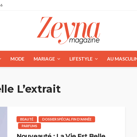
26
MODE
MARIAGE
LIFESTYLE
AU MASCULI
lle L’extrait
BEAUTÉ
DOSSIER SPÉCIAL FIN D'ANNÉE
PARFUMS
Nouveauté : La Vie Est Belle