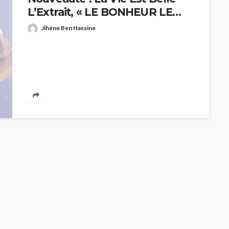
L’Extrait, « LE BONHEUR LE
PLUS PRECIEUX » de Lancôme
Jihène Ben Hassine