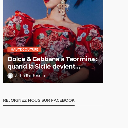
HAUTE COUTURE
HAUTE CO
Dolce & Gabbana à Taormina :
Elie S
quand la Sicile devient
Printe
l’Olympe
comme 
Jihène Ben Hassine
Jihène 
REJOIGNEZ NOUS SUR FACEBOOK