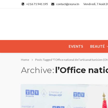
+216 71 941 195
contact@zeyna.tn
Vendredi, 7 Août 
EVENTS
BEAUTÉ
Home
Posts Tagged "l’Office national de l’artisanat tunisien (O
Archive
l’Office nat