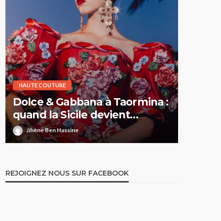
HAUTE COUTURE
HAUTE CO
Dolce & Gabbana à Taormina :
Elie S
quand la Sicile devient
Printe
l’Olympe
comme 
Jihène Ben Hassine
Jihène 
REJOIGNEZ NOUS SUR FACEBOOK