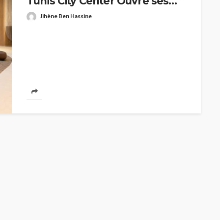
Tunis City Center Ouvre ses
Portes
Jihène Ben Hassine