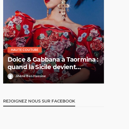
HAUTE COUTURE
HAUTE CO
Dolce & Gabbana à Taormina :
Elie S
quand la Sicile devient
Printe
l’Olympe
comme 
Jihène Ben Hassine
Jihène 
REJOIGNEZ NOUS SUR FACEBOOK