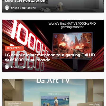
Mini RGB evo AI 2026
Jihène Ben Hassine
HIGH TECH
LG dévoile le premier moniteur gaming Full HD
natif 1000 Hz au monde
Jihène Ben Hassine