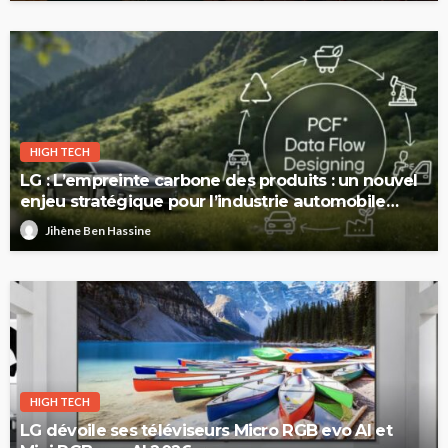
HIGH TECH
LG : L’empreinte carbone des produits : un nouvel
enjeu stratégique pour l’industrie automobile
européenne
Jihène Ben Hassine
HIGH TECH
LG dévoile ses téléviseurs Micro RGB evo AI et