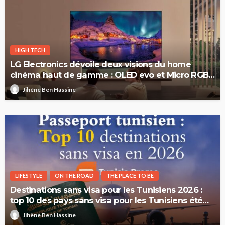
HIGH TECH
LG Electronics dévoile deux visions du home
cinéma haut de gamme : OLED evo et Micro RGB
evo
Jihène Ben Hassine
LIFESTYLE
ON THE ROAD
THE PLACE TO BE
Destinations sans visa pour les Tunisiens 2026 :
top 10 des pays sans visa pour les Tunisiens été
2026
Jihène Ben Hassine