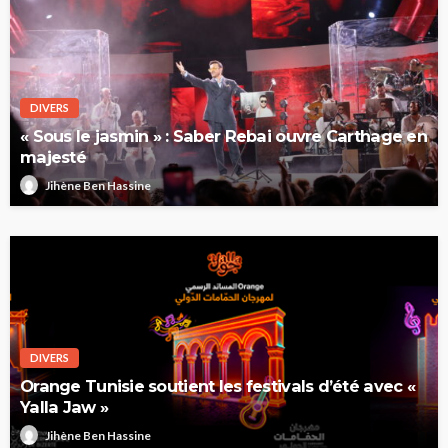
DIVERS
« Sous le jasmin » : Saber Rebai ouvre Carthage en
majesté
Jihène Ben Hassine
DIVERS
Orange Tunisie soutient les festivals d’été avec «
Yalla Jaw »
Jihène Ben Hassine