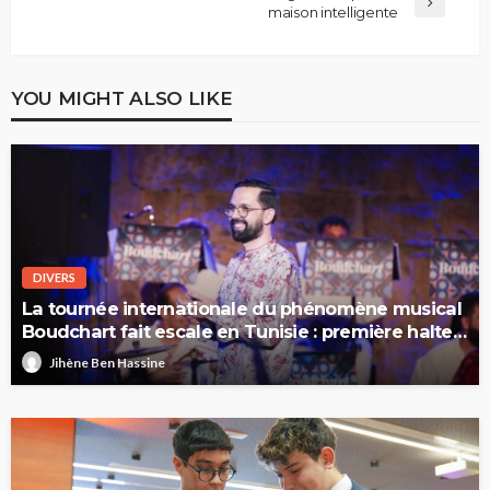
maison intelligente
YOU MIGHT ALSO LIKE
DIVERS
La tournée internationale du phénomène musical
Boudchart fait escale en Tunisie : première halte
à Sfax
Jihène Ben Hassine