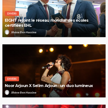
DIVERS
EIGHT rejoint le réseau mondial des écoles
certifiées EHL
Jihène Ben Hassine
DIVERS
Noor Arjoun X Selim Arjoun : un duo lumineux
Jihène Ben Hassine