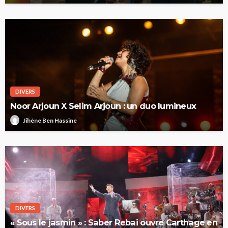
DIVERS
Noor Arjoun X Selim Arjoun : un duo lumineux
Jihène Ben Hassine
DIVERS
« Sous le jasmin » : Saber Rebai ouvre Carthage en