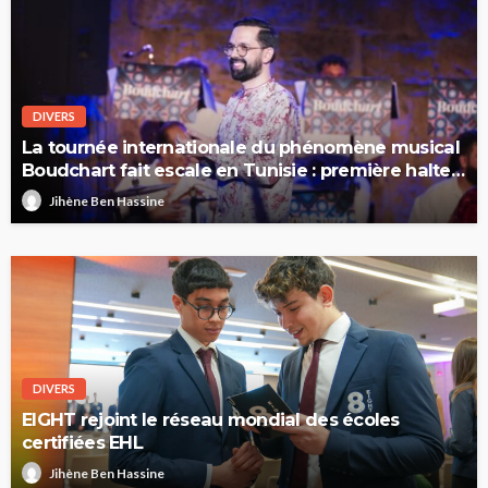
DIVERS
La tournée internationale du phénomène musical
Boudchart fait escale en Tunisie : première halte
à Sfax
Jihène Ben Hassine
DIVERS
EIGHT rejoint le réseau mondial des écoles
certifiées EHL
Jihène Ben Hassine