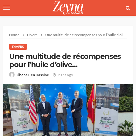
Home
Divers
Une multitude de récompenses pour l’huile d’olive écoresponsable « Barca de Carthage »
DIVERS
Une multitude de récompenses
pour l’huile d’olive
écoresponsable « Barca de
2 ans ago
Jihène Ben Hassine
Carthage »