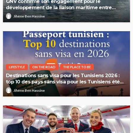
GNV confirme son engagement pour le
développement de la liaison maritime entre
l’Italie et la Tunisie
Jihène Ben Hassine
LIFESTYLE
ON THE ROAD
THE PLACE TO BE
Destinations sans visa pour les Tunisiens 2026 :
top 10 des pays sans visa pour les Tunisiens été
2026
Jihène Ben Hassine