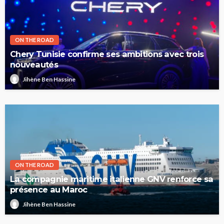
ON THE ROAD
Chery Tunisie confirme ses ambitions avec trois
nouveautés
Jihène Ben Hassine
ON THE ROAD
La compagnie maritime italienne GNV renforce sa
présence au Maroc
Jihène Ben Hassine